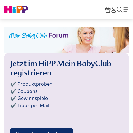
Skip to main content
Warenkor
HiPP M
Such
Jetzt im HiPP Mein BabyClub
registrieren
✔️ Produktproben
✔️ Coupons
✔️ Gewinnspiele
✔️ Tipps per Mail