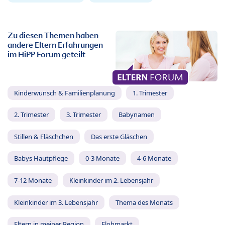
Zu diesen Themen haben
andere Eltern Erfahrungen
im HiPP Forum geteilt
Kinderwunsch & Familienplanung
1. Trimester
2. Trimester
3. Trimester
Babynamen
Stillen & Fläschchen
Das erste Gläschen
Babys Hautpflege
0-3 Monate
4-6 Monate
7-12 Monate
Kleinkinder im 2. Lebensjahr
Kleinkinder im 3. Lebensjahr
Thema des Monats
Eltern in meiner Region
Flohmarkt