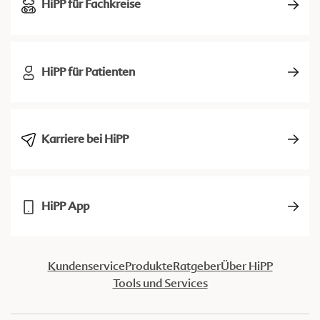
HiPP für Fachkreise
HiPP für Patienten
Karriere bei HiPP
HiPP App
Kundenservice
Produkte
Ratgeber
Über HiPP
Tools und Services