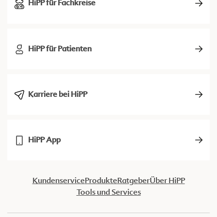
HiPP für Fachkreise
HiPP für Patienten
Karriere bei HiPP
HiPP App
Kundenservice
Produkte
Ratgeber
Über HiPP
Tools und Services