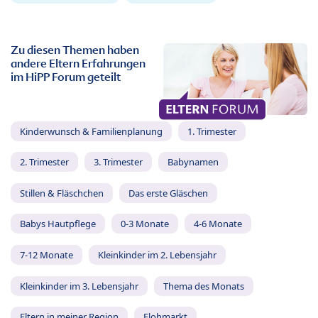
Zu diesen Themen haben
andere Eltern Erfahrungen
im HiPP Forum geteilt
Kinderwunsch & Familienplanung
1. Trimester
2. Trimester
3. Trimester
Babynamen
Stillen & Fläschchen
Das erste Gläschen
Babys Hautpflege
0-3 Monate
4-6 Monate
7-12 Monate
Kleinkinder im 2. Lebensjahr
Kleinkinder im 3. Lebensjahr
Thema des Monats
Eltern in meiner Region
Flohmarkt