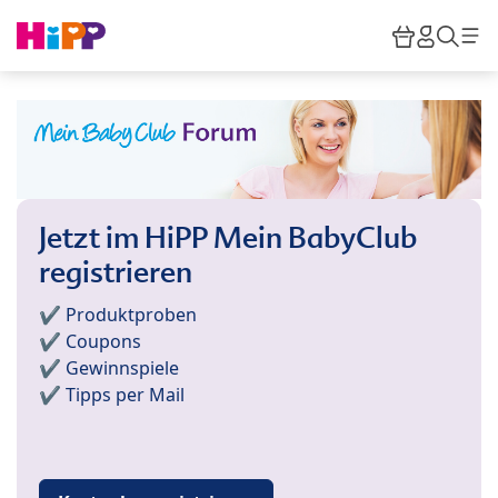
Skip to main content
Warenkor
HiPP M
Such
Jetzt im HiPP Mein BabyClub
registrieren
✔️ Produktproben
✔️ Coupons
✔️ Gewinnspiele
✔️ Tipps per Mail