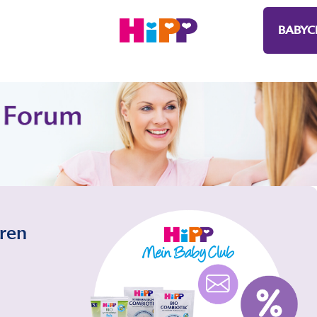
BABYC
eren