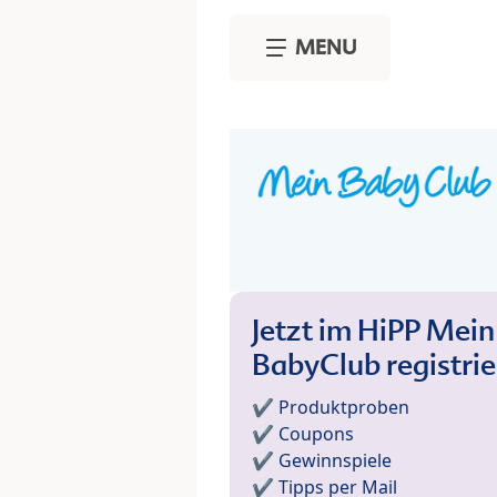
Skip to main content
MENU
Jetzt im HiPP Mein
BabyClub registri
✔️ Produktproben
✔️ Coupons
✔️ Gewinnspiele
✔️ Tipps per Mail