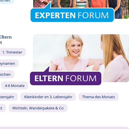
Eltern
t
1. Trimester
bynamen
äschen
4-6 Monate
ebensjahr
Kleinkinder im 3. Lebensjahr
Thema des Monats
kt
Wichteln, Wanderpakete & Co