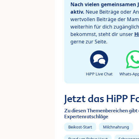
Nach vielen gemeinsamen J
aktiv.
Neue Beiträge oder Ant
wertvollen Beiträge der Mam
weiterhin für dich zugänglic
bekommst, steht dir unser
H
gerne zur Seite.
HiPP Live Chat
Whats-App
Jetzt das HiPP 
Zu diesen Themenbereichen gibt 
Expertenratschläge
Beikost-Start
Milchnahrung
Rund um Babys Haut
Schwanger