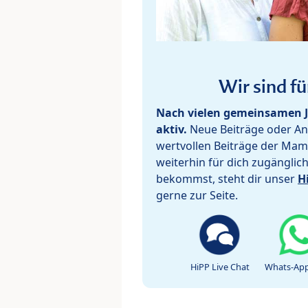
Wir sind fü
Nach vielen gemeinsamen J
aktiv.
Neue Beiträge oder Ant
wertvollen Beiträge der Mam
weiterhin für dich zugänglic
bekommst, steht dir unser
H
gerne zur Seite.
HiPP Live Chat
Whats-App