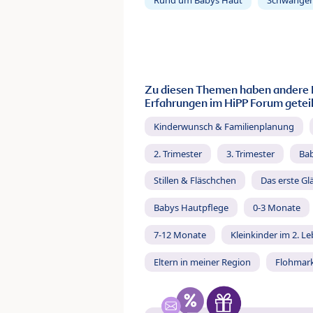
Zu diesen Themen haben andere 
Erfahrungen im HiPP Forum geteil
Kinderwunsch & Familienplanung
2. Trimester
3. Trimester
Ba
Stillen & Fläschchen
Das erste Gl
Babys Hautpflege
0-3 Monate
7-12 Monate
Kleinkinder im 2. L
Eltern in meiner Region
Flohmar