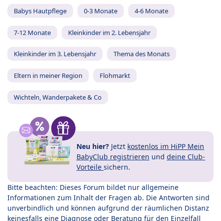
Babys Hautpflege
0-3 Monate
4-6 Monate
7-12 Monate
Kleinkinder im 2. Lebensjahr
Kleinkinder im 3. Lebensjahr
Thema des Monats
Eltern in meiner Region
Flohmarkt
Wichteln, Wanderpakete & Co
Neu hier?
Jetzt
kostenlos im HiPP Mein
BabyClub registrieren
und
deine Club-
Vorteile
sichern.
Bitte beachten: Dieses Forum bildet nur allgemeine
Informationen zum Inhalt der Fragen ab. Die Antworten sind
unverbindlich und können aufgrund der räumlichen Distanz
keinesfalls eine Diagnose oder Beratung für den Einzelfall