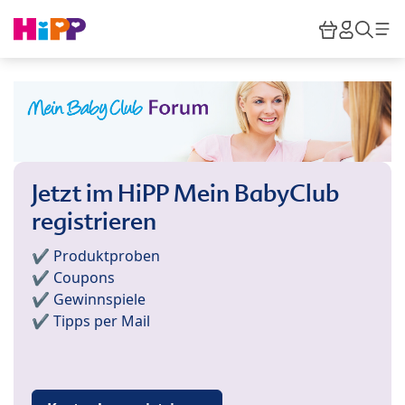
Skip to main content
Warenkor
HiPP M
Such
Jetzt im HiPP Mein BabyClub
registrieren
✔️ Produktproben
✔️ Coupons
✔️ Gewinnspiele
✔️ Tipps per Mail