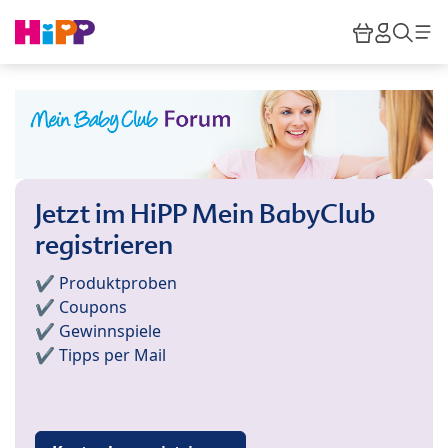
Skip to main content
Warenkor
HiPP M
Such
Jetzt im HiPP Mein BabyClub
registrieren
✔️ Produktproben
✔️ Coupons
✔️ Gewinnspiele
✔️ Tipps per Mail