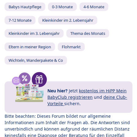
Babys Hautpflege
0-3 Monate
4-6 Monate
7-12 Monate
Kleinkinder im 2. Lebensjahr
Kleinkinder im 3. Lebensjahr
Thema des Monats
Eltern in meiner Region
Flohmarkt
Wichteln, Wanderpakete & Co
Neu hier?
Jetzt
kostenlos im HiPP Mein
BabyClub registrieren
und
deine Club-
Vorteile
sichern.
Bitte beachten: Dieses Forum bildet nur allgemeine
Informationen zum Inhalt der Fragen ab. Die Antworten sind
unverbindlich und können aufgrund der räumlichen Distanz
keinesfalls eine Diagnose oder Beratung für den Einzelfall