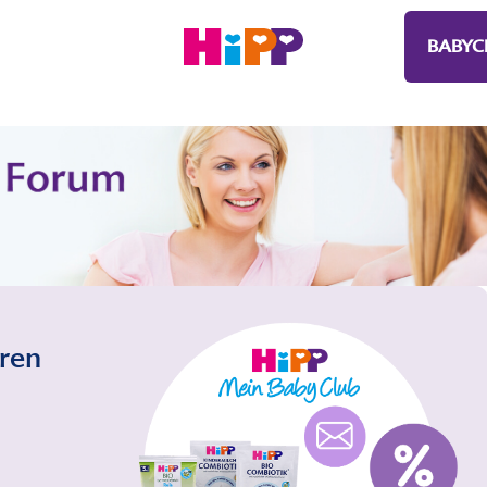
BABYC
eren