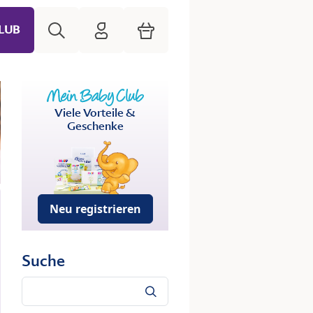
Suche
HiPP Mein Babyclub
Warenkorb
LUB
Viele Vorteile &
Geschenke
Neu registrieren
Suche
Suche