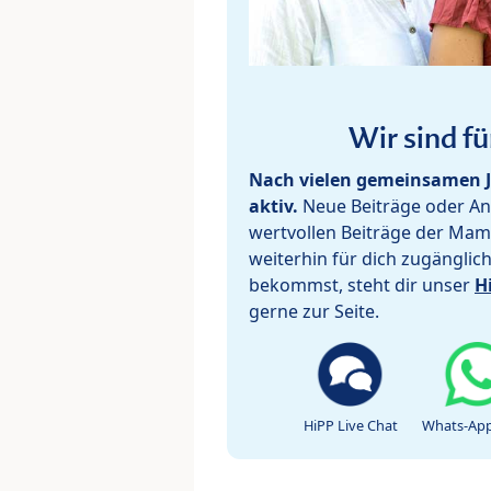
Wir sind fü
Nach vielen gemeinsamen J
aktiv.
Neue Beiträge oder Ant
wertvollen Beiträge der Mam
weiterhin für dich zugänglic
bekommst, steht dir unser
H
gerne zur Seite.
HiPP Live Chat
Whats-App