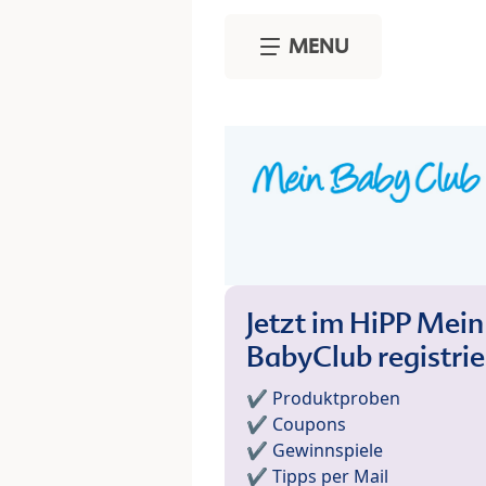
Skip to main content
MENU
Jetzt im HiPP Mein
BabyClub registri
✔️ Produktproben
✔️ Coupons
✔️ Gewinnspiele
✔️ Tipps per Mail