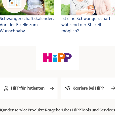
Schwangerschaftskalender:
Ist eine Schwangerschaft
Von der Eizelle zum
während der Stillzeit
Wunschbaby
möglich?
HiPP für Patienten
Karriere bei HiPP
Kundenservice
Produkte
Ratgeber
Über HiPP
Tools und Services