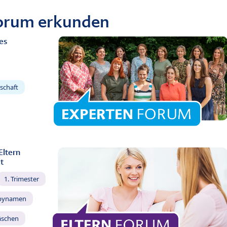
Forum erkunden
es
schaft
Eltern
t
1. Trimester
bynamen
äschen