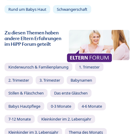
Rund um Babys Haut
Schwangerschaft
Zu diesen Themen haben
andere Eltern Erfahrungen
im HiPP Forum geteilt
Kinderwunsch & Familienplanung
1. Trimester
2. Trimester
3. Trimester
Babynamen
Stillen & Fläschchen
Das erste Gläschen
Babys Hautpflege
0-3 Monate
4-6 Monate
7-12 Monate
Kleinkinder im 2. Lebensjahr
Kleinkinder im 3. Lebensjahr
Thema des Monats