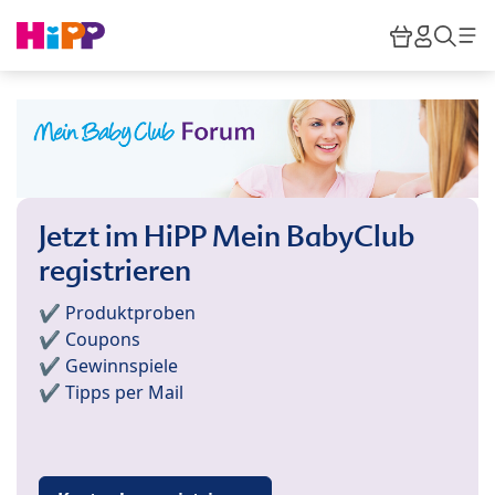
Skip to main content
Warenkor
HiPP M
Such
Jetzt im HiPP Mein BabyClub
registrieren
✔️ Produktproben
✔️ Coupons
✔️ Gewinnspiele
✔️ Tipps per Mail