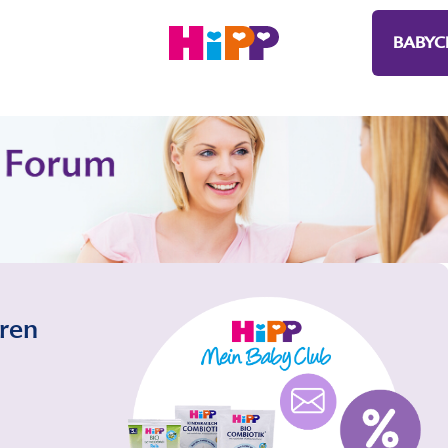
BABYC
eren