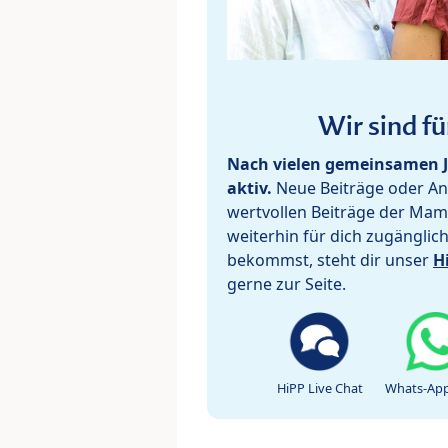
Wir sind fü
Nach vielen gemeinsamen J
aktiv.
Neue Beiträge oder Ant
wertvollen Beiträge der Mam
weiterhin für dich zugänglic
bekommst, steht dir unser
H
gerne zur Seite.
HiPP Live Chat
Whats-App