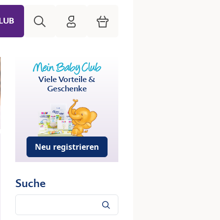
Suche
HiPP Mein Babyclub
Warenkorb
LUB
Viele Vorteile &
Geschenke
Neu registrieren
Suche
Suche