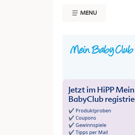
Skip to main content
MENU
Jetzt im HiPP Mein
BabyClub registri
✔️ Produktproben
✔️ Coupons
✔️ Gewinnspiele
✔️ Tipps per Mail