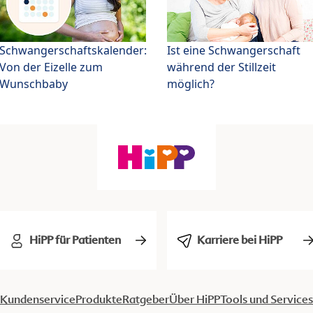
Schwangerschaftskalender:
Ist eine Schwangerschaft
Von der Eizelle zum
während der Stillzeit
Wunschbaby
möglich?
HiPP für Patienten
Karriere bei HiPP
Kundenservice
Produkte
Ratgeber
Über HiPP
Tools und Services