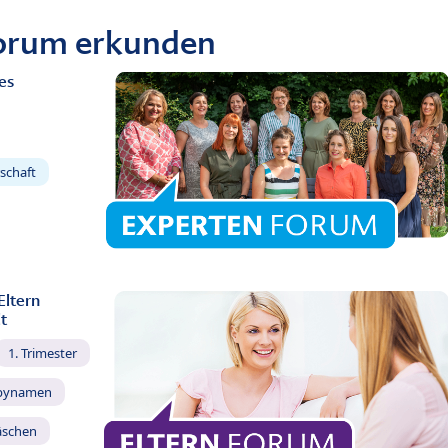
Forum erkunden
es
schaft
Eltern
t
1. Trimester
bynamen
äschen