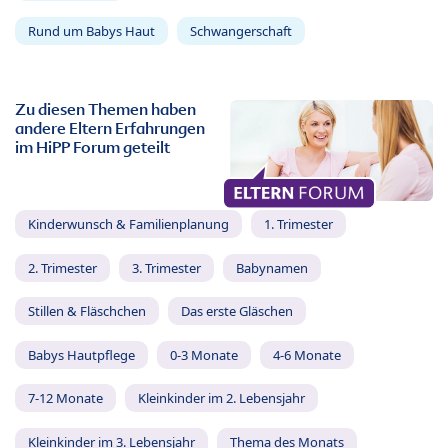
Rund um Babys Haut
Schwangerschaft
Zu diesen Themen haben
andere Eltern Erfahrungen
im HiPP Forum geteilt
Kinderwunsch & Familienplanung
1. Trimester
2. Trimester
3. Trimester
Babynamen
Stillen & Fläschchen
Das erste Gläschen
Babys Hautpflege
0-3 Monate
4-6 Monate
7-12 Monate
Kleinkinder im 2. Lebensjahr
Kleinkinder im 3. Lebensjahr
Thema des Monats