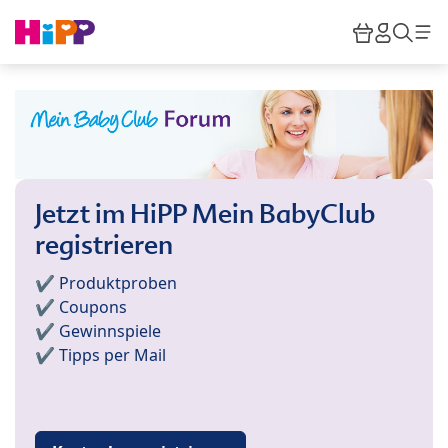
Skip to main content
Warenkor
HiPP M
Such
Jetzt im HiPP Mein BabyClub
registrieren
✔️ Produktproben
✔️ Coupons
✔️ Gewinnspiele
✔️ Tipps per Mail