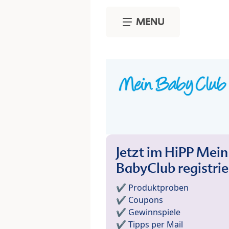
Skip to main content
MENU
Jetzt im HiPP Mein
BabyClub registri
✔️ Produktproben
✔️ Coupons
✔️ Gewinnspiele
✔️ Tipps per Mail