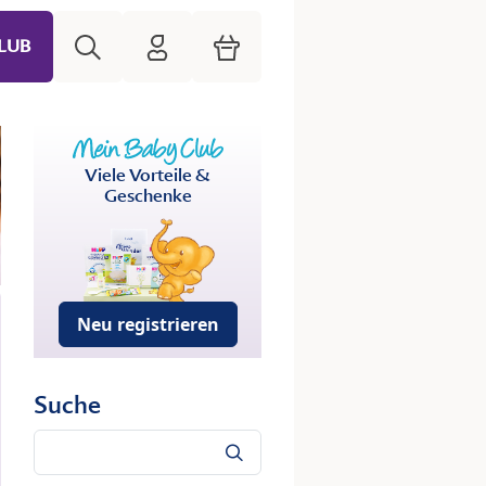
Suche
HiPP Mein Babyclub
Warenkorb
LUB
Viele Vorteile &
Geschenke
Neu registrieren
Suche
Suche