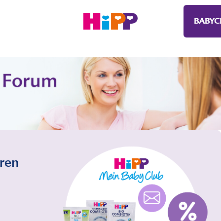
BABYC
eren