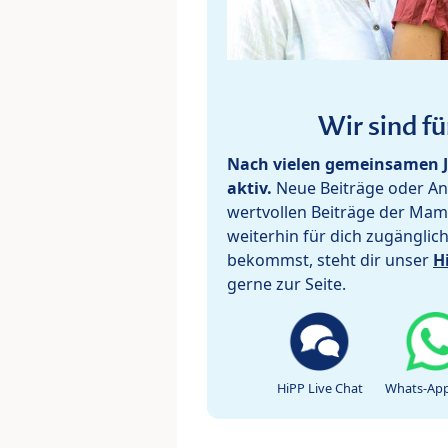
Wir sind fü
Nach vielen gemeinsamen J
aktiv.
Neue Beiträge oder Ant
wertvollen Beiträge der Mam
weiterhin für dich zugänglic
bekommst, steht dir unser
H
gerne zur Seite.
HiPP Live Chat
Whats-App