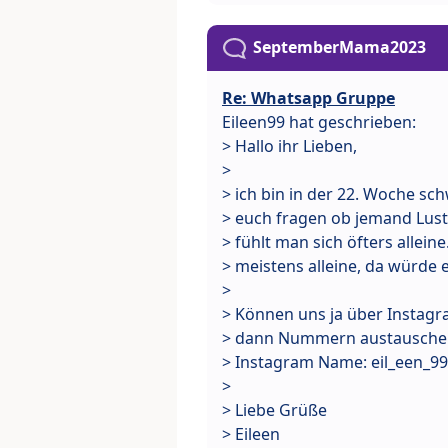
SeptemberMama2023
Re: Whatsapp Gruppe
Eileen99 hat geschrieben:
> Hallo ihr Lieben,
>
> ich bin in der 22. Woche sc
> euch fragen ob jemand Lus
> fühlt man sich öfters allei
> meistens alleine, da würde 
>
> Können uns ja über Instag
> dann Nummern austauschen
> Instagram Name: eil_een_99
>
> Liebe Grüße
> Eileen