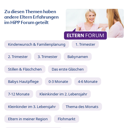
Zu diesen Themen haben
andere Eltern Erfahrungen
im HiPP Forum geteilt
Kinderwunsch & Familienplanung
1. Trimester
2. Trimester
3. Trimester
Babynamen
Stillen & Fläschchen
Das erste Gläschen
Babys Hautpflege
0-3 Monate
4-6 Monate
7-12 Monate
Kleinkinder im 2. Lebensjahr
Kleinkinder im 3. Lebensjahr
Thema des Monats
Eltern in meiner Region
Flohmarkt