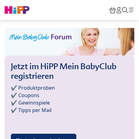
Skip to main content
Warenkor
HiPP M
Such
Jetzt im HiPP Mein BabyClub
registrieren
✔️ Produktproben
✔️ Coupons
✔️ Gewinnspiele
✔️ Tipps per Mail