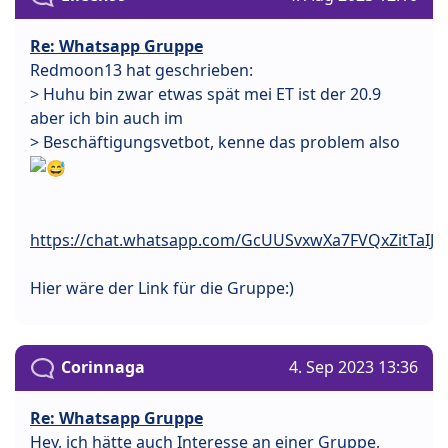
Re: Whatsapp Gruppe
Redmoon13 hat geschrieben:
> Huhu bin zwar etwas spät mei ET ist der 20.9
aber ich bin auch im
> Beschäftigungsvetbot, kenne das problem also
https://chat.whatsapp.com/GcUUSvxwXa7FVQxZitTaIJ
Hier wäre der Link für die Gruppe:)
Corinnaga
4. Sep 2023 13:36
Re: Whatsapp Gruppe
Hey, ich hätte auch Interesse an einer Gruppe,