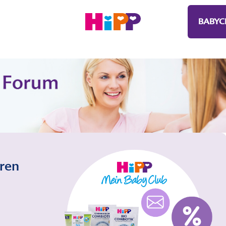
BABYC
eren