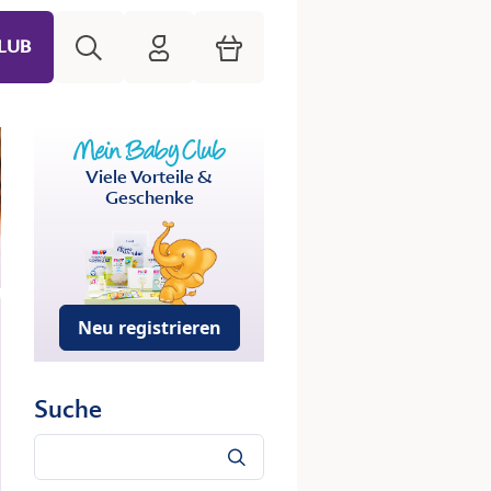
Suche
HiPP Mein Babyclub
Warenkorb
LUB
Viele Vorteile &
Geschenke
Neu registrieren
Suche
Suche