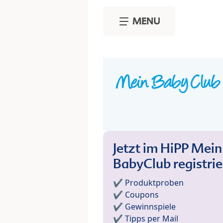
Skip to main content
MENU
Jetzt im HiPP Mein
BabyClub registri
✔️ Produktproben
✔️ Coupons
✔️ Gewinnspiele
✔️ Tipps per Mail