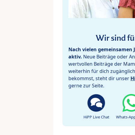
Wir sind fü
Nach vielen gemeinsamen J
aktiv.
Neue Beiträge oder Ant
wertvollen Beiträge der Mam
weiterhin für dich zugänglic
bekommst, steht dir unser
H
gerne zur Seite.
HiPP Live Chat
Whats-App