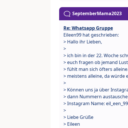
SeptemberMama2023
Re: Whatsapp Gruppe
Eileen99 hat geschrieben:
> Hallo ihr Lieben,
>
> ich bin in der 22. Woche sc
> euch fragen ob jemand Lus
> fühlt man sich öfters allei
> meistens alleine, da würde 
>
> Können uns ja über Instag
> dann Nummern austauschen
> Instagram Name: eil_een_99
>
> Liebe Grüße
> Eileen