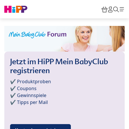
Skip to main content
Warenkor
HiPP M
Such
Jetzt im HiPP Mein BabyClub
registrieren
✔️ Produktproben
✔️ Coupons
✔️ Gewinnspiele
✔️ Tipps per Mail