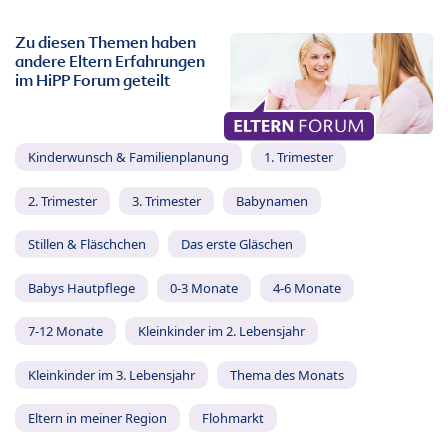
Zu diesen Themen haben
andere Eltern Erfahrungen
im HiPP Forum geteilt
Kinderwunsch & Familienplanung
1. Trimester
2. Trimester
3. Trimester
Babynamen
Stillen & Fläschchen
Das erste Gläschen
Babys Hautpflege
0-3 Monate
4-6 Monate
7-12 Monate
Kleinkinder im 2. Lebensjahr
Kleinkinder im 3. Lebensjahr
Thema des Monats
Eltern in meiner Region
Flohmarkt