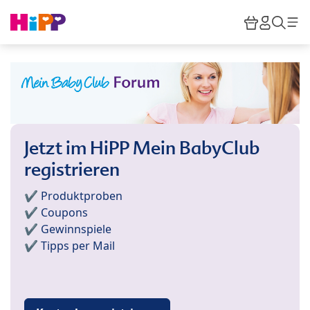
Skip to main content
Warenkor
HiPP M
Such
Jetzt im HiPP Mein BabyClub
registrieren
✔️ Produktproben
✔️ Coupons
✔️ Gewinnspiele
✔️ Tipps per Mail