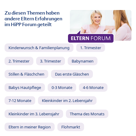
Zu diesen Themen haben
andere Eltern Erfahrungen
im HiPP Forum geteilt
Kinderwunsch & Familienplanung
1. Trimester
2. Trimester
3. Trimester
Babynamen
Stillen & Fläschchen
Das erste Gläschen
Babys Hautpflege
0-3 Monate
4-6 Monate
7-12 Monate
Kleinkinder im 2. Lebensjahr
Kleinkinder im 3. Lebensjahr
Thema des Monats
Eltern in meiner Region
Flohmarkt