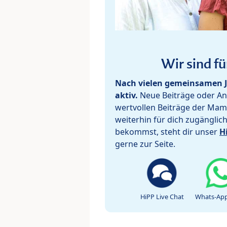
Wir sind fü
Nach vielen gemeinsamen J
aktiv.
Neue Beiträge oder Ant
wertvollen Beiträge der Mam
weiterhin für dich zugänglic
bekommst, steht dir unser
H
gerne zur Seite.
HiPP Live Chat
Whats-App