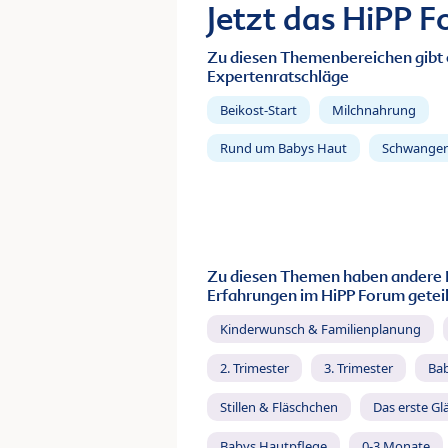
Jetzt das HiPP 
Zu diesen Themenbereichen gibt 
Expertenratschläge
Beikost-Start
Milchnahrung
Rund um Babys Haut
Schwanger
Zu diesen Themen haben andere 
Erfahrungen im HiPP Forum geteil
Kinderwunsch & Familienplanung
2. Trimester
3. Trimester
Ba
Stillen & Fläschchen
Das erste Gl
Babys Hautpflege
0-3 Monate