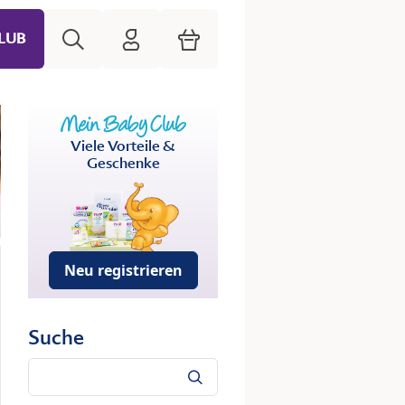
Suche
HiPP Mein Babyclub
Warenkorb
LUB
Viele Vorteile &
Geschenke
Neu registrieren
Suche
Suche