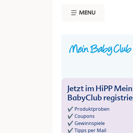
Skip to main content
MENU
Jetzt im HiPP Mein
BabyClub registri
✔️ Produktproben
✔️ Coupons
✔️ Gewinnspiele
✔️ Tipps per Mail