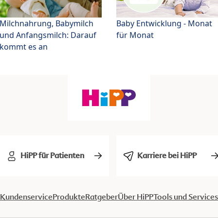
Milchnahrung, Babymilch
Baby Entwicklung - Monat
und Anfangsmilch: Darauf
für Monat
kommt es an
HiPP für Patienten
Karriere bei HiPP
Kundenservice
Produkte
Ratgeber
Über HiPP
Tools und Services