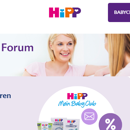
BABYC
eren