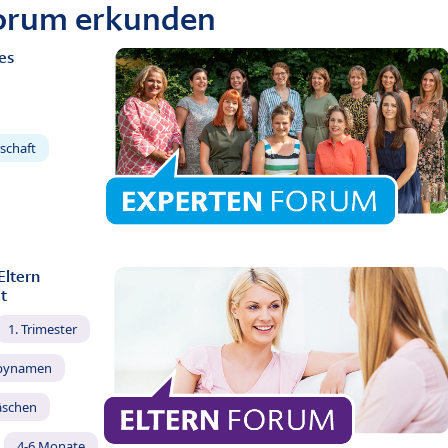
Forum erkunden
es
schaft
Eltern
t
1. Trimester
bynamen
äschen
4-6 Monate