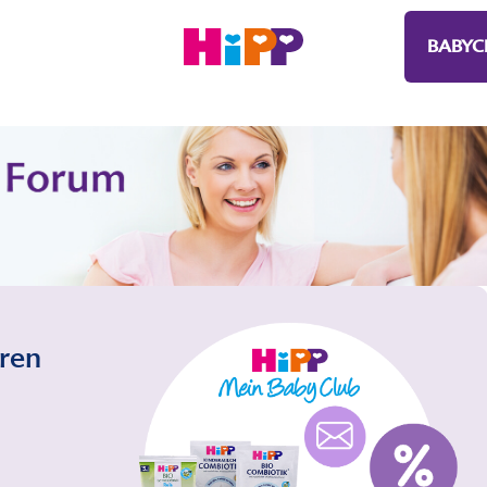
BABYC
eren