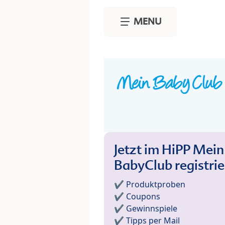
Skip to main content
MENU
Jetzt im HiPP Mein
BabyClub registri
✔️ Produktproben
✔️ Coupons
✔️ Gewinnspiele
✔️ Tipps per Mail