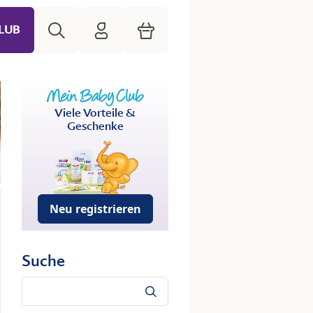
Suche
HiPP Mein Babyclub
Warenkorb
LUB
Viele Vorteile &
Geschenke
Neu registrieren
Suche
Suche