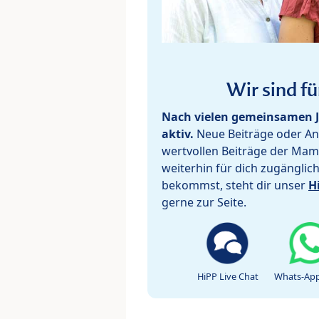
Wir sind fü
Nach vielen gemeinsamen J
aktiv.
Neue Beiträge oder Ant
wertvollen Beiträge der Mam
weiterhin für dich zugänglic
bekommst, steht dir unser
H
gerne zur Seite.
HiPP Live Chat
Whats-App