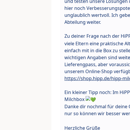
und testen unsere Lösungen i
hier noch Verbesserungspoten
unglaublich wertvoll. Ich ge
Abteilung weiter.
Zu deiner Frage nach der HiPP
viele Eltern eine praktische A
einfach mit in die Box zu stel
wichtigen Angaben sind weiterh
Lieferengpass, aber voraussi
unserem Online-Shop verfügb
https://shop.hipp.de/hipp-mi
Ein kleiner Tipp noch: Im HiP
Milchbox
Danke dir nochmal für deine O
nur so können wir besser w
Herzliche Grüße