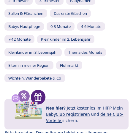
2. Trimester
3. Trimester
Babynamen
Stillen & Fläschchen
Das erste Gläschen
Babys Hautpflege
0-3 Monate
4-6 Monate
7-12 Monate
Kleinkinder im 2. Lebensjahr
Kleinkinder im 3. Lebensjahr
Thema des Monats
Eltern in meiner Region
Flohmarkt
Wichteln, Wanderpakete & Co
Neu hier?
Jetzt
kostenlos im HiPP Mein
BabyClub registrieren
und
deine Club-
Vorteile
sichern.
Bitte beachten: Dieses Forum bildet nur allgemeine