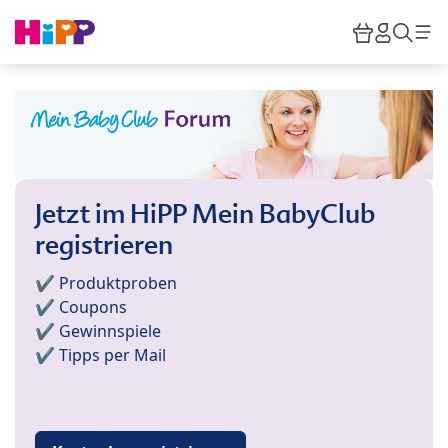
Skip to main content
Warenkor
HiPP M
Such
Jetzt im HiPP Mein BabyClub
registrieren
✔️ Produktproben
✔️ Coupons
✔️ Gewinnspiele
✔️ Tipps per Mail