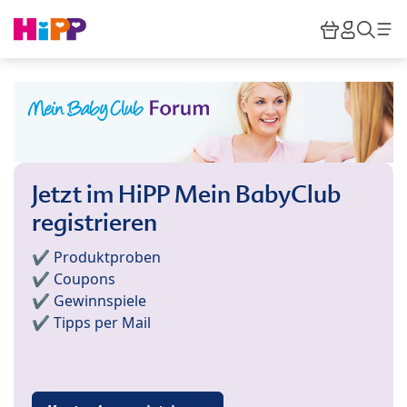
Skip to main content
Warenkor
HiPP M
Such
Jetzt im HiPP Mein BabyClub
registrieren
✔️ Produktproben
✔️ Coupons
✔️ Gewinnspiele
✔️ Tipps per Mail