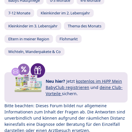
Babys Hautpflege
0-3 Monate
4-6 Monate
7-12 Monate
Kleinkinder im 2. Lebensjahr
Kleinkinder im 3. Lebensjahr
Thema des Monats
Eltern in meiner Region
Flohmarkt
Wichteln, Wanderpakete & Co
Neu hier?
Jetzt
kostenlos im HiPP Mein
BabyClub registrieren
und
deine Club-
Vorteile
sichern.
Bitte beachten: Dieses Forum bildet nur allgemeine
Informationen zum Inhalt der Fragen ab. Die Antworten sind
unverbindlich und können aufgrund der räumlichen Distanz
keinesfalls eine Diagnose oder Beratung für den Einzelfall
darstellen oder einen Arztbesuch ersetzen.