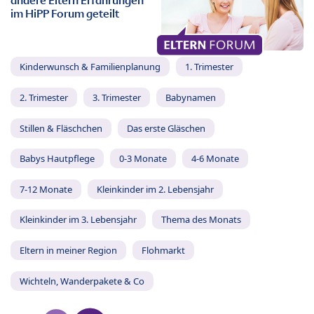
andere Eltern Erfahrungen
im HiPP Forum geteilt
Kinderwunsch & Familienplanung
1. Trimester
2. Trimester
3. Trimester
Babynamen
Stillen & Fläschchen
Das erste Gläschen
Babys Hautpflege
0-3 Monate
4-6 Monate
7-12 Monate
Kleinkinder im 2. Lebensjahr
Kleinkinder im 3. Lebensjahr
Thema des Monats
Eltern in meiner Region
Flohmarkt
Wichteln, Wanderpakete & Co