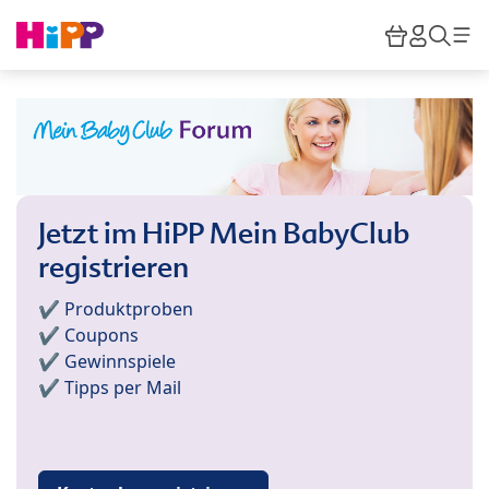
Skip to main content
Warenkor
HiPP M
Such
Jetzt im HiPP Mein BabyClub
registrieren
✔️ Produktproben
✔️ Coupons
✔️ Gewinnspiele
✔️ Tipps per Mail