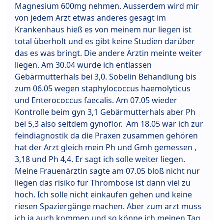
Magnesium 600mg nehmen. Ausserdem wird mir
von jedem Arzt etwas anderes gesagt im
Krankenhaus hieß es von meinem nur liegen ist
total überholt und es gibt keine Studien darüber
das es was bringt. Die andere Ärztin meinte weiter
liegen. Am 30.04 wurde ich entlassen
Gebärmutterhals bei 3,0. Sobelin Behandlung bis
zum 06.05 wegen staphylococcus haemolyticus
und Enterococcus faecalis. Am 07.05 wieder
Kontrolle beim gyn 3,1 Gebärmutterhals aber Ph
bei 5,3 also seitdem gynoflor. Am 18.05 war ich zur
feindiagnostik da die Praxen zusammen gehören
hat der Arzt gleich mein Ph und Gmh gemessen ,
3,18 und Ph 4,4. Er sagt ich solle weiter liegen.
Meine Frauenärztin sagte am 07.05 bloß nicht nur
liegen das risiko für Thrombose ist dann viel zu
hoch. Ich solle nicht einkaufen gehen und keine
riesen Spaziergänge machen. Aber zum arzt muss
ich ja auch kommen und so könne ich meinen Tag