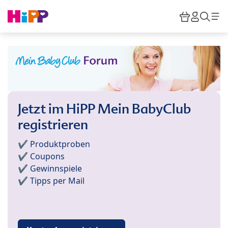
Skip to main content
Warenkor
HiPP M
Such
Jetzt im HiPP Mein BabyClub
registrieren
✔️ Produktproben
✔️ Coupons
✔️ Gewinnspiele
✔️ Tipps per Mail