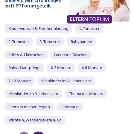
andere Eltern Erfahrungen
im HiPP Forum geteilt
Kinderwunsch & Familienplanung
1. Trimester
2. Trimester
3. Trimester
Babynamen
Stillen & Fläschchen
Das erste Gläschen
Babys Hautpflege
0-3 Monate
4-6 Monate
7-12 Monate
Kleinkinder im 2. Lebensjahr
Kleinkinder im 3. Lebensjahr
Thema des Monats
Eltern in meiner Region
Flohmarkt
Wichteln, Wanderpakete & Co