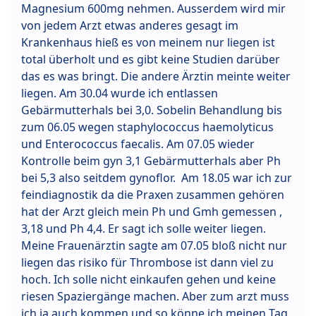
Magnesium 600mg nehmen. Ausserdem wird mir
von jedem Arzt etwas anderes gesagt im
Krankenhaus hieß es von meinem nur liegen ist
total überholt und es gibt keine Studien darüber
das es was bringt. Die andere Ärztin meinte weiter
liegen. Am 30.04 wurde ich entlassen
Gebärmutterhals bei 3,0. Sobelin Behandlung bis
zum 06.05 wegen staphylococcus haemolyticus
und Enterococcus faecalis. Am 07.05 wieder
Kontrolle beim gyn 3,1 Gebärmutterhals aber Ph
bei 5,3 also seitdem gynoflor. Am 18.05 war ich zur
feindiagnostik da die Praxen zusammen gehören
hat der Arzt gleich mein Ph und Gmh gemessen ,
3,18 und Ph 4,4. Er sagt ich solle weiter liegen.
Meine Frauenärztin sagte am 07.05 bloß nicht nur
liegen das risiko für Thrombose ist dann viel zu
hoch. Ich solle nicht einkaufen gehen und keine
riesen Spaziergänge machen. Aber zum arzt muss
ich ja auch kommen und so könne ich meinen Tag