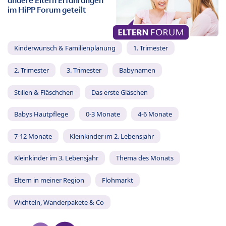
andere Eltern Erfahrungen
im HiPP Forum geteilt
Kinderwunsch & Familienplanung
1. Trimester
2. Trimester
3. Trimester
Babynamen
Stillen & Fläschchen
Das erste Gläschen
Babys Hautpflege
0-3 Monate
4-6 Monate
7-12 Monate
Kleinkinder im 2. Lebensjahr
Kleinkinder im 3. Lebensjahr
Thema des Monats
Eltern in meiner Region
Flohmarkt
Wichteln, Wanderpakete & Co