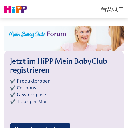
Skip to main content
Warenkor
HiPP M
Such
Jetzt im HiPP Mein BabyClub
registrieren
✔️ Produktproben
✔️ Coupons
✔️ Gewinnspiele
✔️ Tipps per Mail