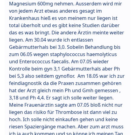
Magnesium 600mg nehmen. Ausserdem wird mir
von jedem Arzt etwas anderes gesagt im
Krankenhaus hieß es von meinem nur liegen ist
total überholt und es gibt keine Studien darüber
das es was bringt. Die andere Ärztin meinte weiter
liegen. Am 30.04 wurde ich entlassen
Gebärmutterhals bei 3,0. Sobelin Behandlung bis
zum 06.05 wegen staphylococcus haemolyticus
und Enterococcus faecalis. Am 07.05 wieder
Kontrolle beim gyn 3,1 Gebärmutterhals aber Ph
bei 5,3 also seitdem gynoflor. Am 18.05 war ich zur
feindiagnostik da die Praxen zusammen gehören
hat der Arzt gleich mein Ph und Gmh gemessen ,
3,18 und Ph 4,4. Er sagt ich solle weiter liegen.
Meine Frauenärztin sagte am 07.05 bloß nicht nur
liegen das risiko für Thrombose ist dann viel zu
hoch. Ich solle nicht einkaufen gehen und keine
riesen Spaziergänge machen. Aber zum arzt muss
ich ja auch kommen und so könne ich meinen Tag