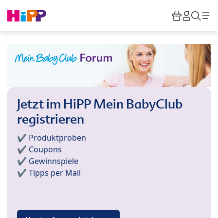
Skip to main content
Warenkor
HiPP M
Such
Jetzt im HiPP Mein BabyClub
registrieren
✔️ Produktproben
✔️ Coupons
✔️ Gewinnspiele
✔️ Tipps per Mail