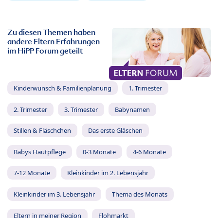
Zu diesen Themen haben
andere Eltern Erfahrungen
im HiPP Forum geteilt
Kinderwunsch & Familienplanung
1. Trimester
2. Trimester
3. Trimester
Babynamen
Stillen & Fläschchen
Das erste Gläschen
Babys Hautpflege
0-3 Monate
4-6 Monate
7-12 Monate
Kleinkinder im 2. Lebensjahr
Kleinkinder im 3. Lebensjahr
Thema des Monats
Eltern in meiner Region
Flohmarkt