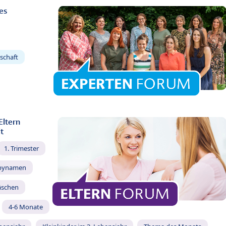
es
schaft
Eltern
t
1. Trimester
bynamen
äschen
4-6 Monate