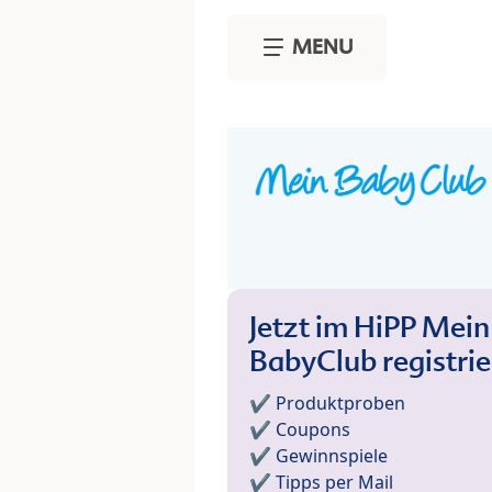
Skip to main content
MENU
Jetzt im HiPP Mein
BabyClub registri
✔️ Produktproben
✔️ Coupons
✔️ Gewinnspiele
✔️ Tipps per Mail