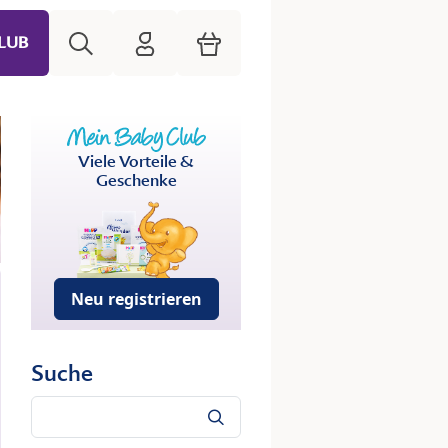
Suche
HiPP Mein Babyclub
Warenkorb
LUB
Viele Vorteile &
Geschenke
Neu registrieren
Suche
Suche