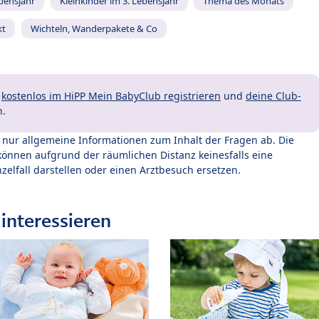
ebensjahr
Kleinkinder im 3. Lebensjahr
Thema des Monats
kt
Wichteln, Wanderpakete & Co
t
kostenlos im HiPP Mein BabyClub registrieren
und
deine Club-
n.
t nur allgemeine Informationen zum Inhalt der Fragen ab. Die
können aufgrund der räumlichen Distanz keinesfalls eine
zelfall darstellen oder einen Arztbesuch ersetzen.
interessieren