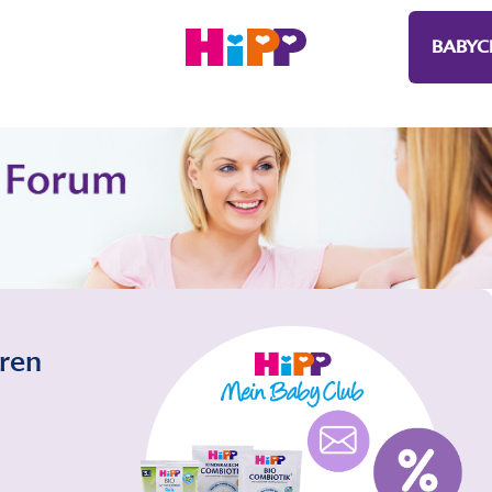
BABYC
eren