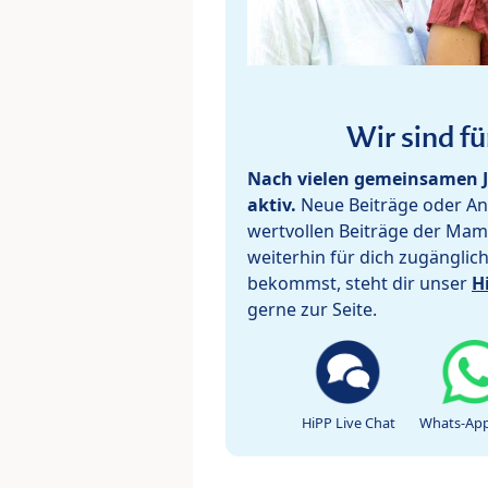
Wir sind fü
Nach vielen gemeinsamen J
aktiv.
Neue Beiträge oder Ant
wertvollen Beiträge der Mam
weiterhin für dich zugänglic
bekommst, steht dir unser
H
gerne zur Seite.
HiPP Live Chat
Whats-App