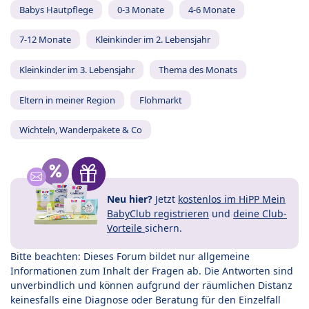
Babys Hautpflege
0-3 Monate
4-6 Monate
7-12 Monate
Kleinkinder im 2. Lebensjahr
Kleinkinder im 3. Lebensjahr
Thema des Monats
Eltern in meiner Region
Flohmarkt
Wichteln, Wanderpakete & Co
Neu hier?
Jetzt
kostenlos im HiPP Mein
BabyClub registrieren
und
deine Club-
Vorteile
sichern.
Bitte beachten: Dieses Forum bildet nur allgemeine
Informationen zum Inhalt der Fragen ab. Die Antworten sind
unverbindlich und können aufgrund der räumlichen Distanz
keinesfalls eine Diagnose oder Beratung für den Einzelfall