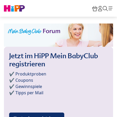
Skip to main content
Warenkor
HiPP M
Such
Jetzt im HiPP Mein BabyClub
registrieren
✔️ Produktproben
✔️ Coupons
✔️ Gewinnspiele
✔️ Tipps per Mail