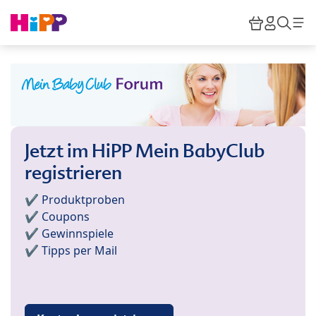
Skip to main content
Warenkor
HiPP M
Such
Jetzt im HiPP Mein BabyClub
registrieren
✔️ Produktproben
✔️ Coupons
✔️ Gewinnspiele
✔️ Tipps per Mail