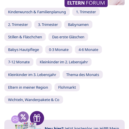
Kinderwunsch & Familienplanung
1. Trimester
2. Trimester
3. Trimester
Babynamen
Stillen & Fläschchen
Das erste Gläschen
Babys Hautpflege
0-3 Monate
4-6 Monate
7-12 Monate
Kleinkinder im 2. Lebensjahr
Kleinkinder im 3. Lebensjahr
Thema des Monats
Eltern in meiner Region
Flohmarkt
Wichteln, Wanderpakete & Co
Neu hier?
Jetzt
kostenlos im HiPP Mein