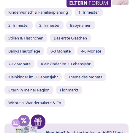
Kinderwunsch & Familienplanung
1. Trimester
2. Trimester
3. Trimester
Babynamen
Stillen & Fläschchen
Das erste Gläschen
Babys Hautpflege
0-3 Monate
4-6 Monate
7-12 Monate
Kleinkinder im 2. Lebensjahr
Kleinkinder im 3. Lebensjahr
Thema des Monats
Eltern in meiner Region
Flohmarkt
Wichteln, Wanderpakete & Co
Neu hier?
Jetzt
kostenlos im HiPP Mein