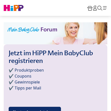
Skip to main content
Warenkor
HiPP M
Such
Jetzt im HiPP Mein BabyClub
registrieren
✔️ Produktproben
✔️ Coupons
✔️ Gewinnspiele
✔️ Tipps per Mail