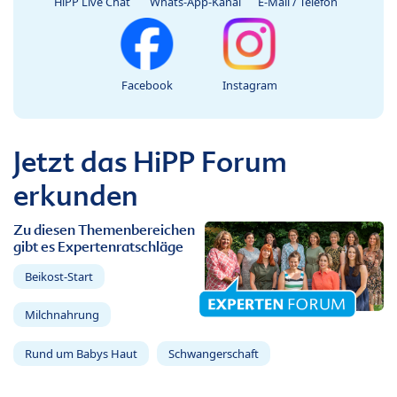
HiPP Live Chat
Whats-App-Kanal
E-Mail / Telefon
Facebook
Instagram
Jetzt das HiPP Forum
erkunden
Zu diesen Themenbereichen
gibt es Expertenratschläge
Beikost-Start
Milchnahrung
Rund um Babys Haut
Schwangerschaft