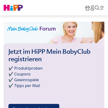
Skip to main content
Warenkor
HiPP M
Such
Jetzt im HiPP Mein BabyClub
registrieren
✔️ Produktproben
✔️ Coupons
✔️ Gewinnspiele
✔️ Tipps per Mail