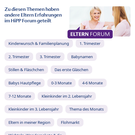
Zu diesen Themen haben
andere Eltern Erfahrungen
im HiPP Forum geteilt
Kinderwunsch & Familienplanung
1. Trimester
2. Trimester
3. Trimester
Babynamen
Stillen & Fläschchen
Das erste Gläschen
Babys Hautpflege
0-3 Monate
4-6 Monate
7-12 Monate
Kleinkinder im 2. Lebensjahr
Kleinkinder im 3. Lebensjahr
Thema des Monats
Eltern in meiner Region
Flohmarkt