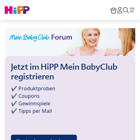
Skip to main content
Warenkor
HiPP M
Such
Jetzt im HiPP Mein BabyClub
registrieren
✔️ Produktproben
✔️ Coupons
✔️ Gewinnspiele
✔️ Tipps per Mail