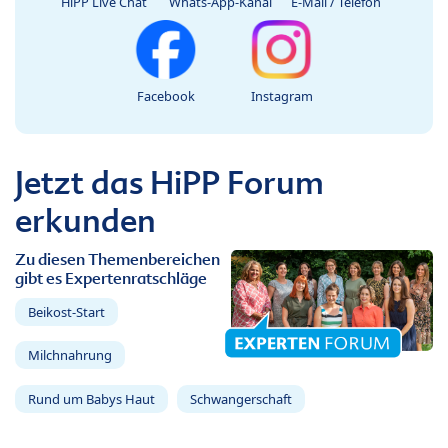
HiPP Live Chat
Whats-App-Kanal
E-Mail / Telefon
Facebook
Instagram
Jetzt das HiPP Forum
erkunden
Zu diesen Themenbereichen
gibt es Expertenratschläge
Beikost-Start
Milchnahrung
Rund um Babys Haut
Schwangerschaft