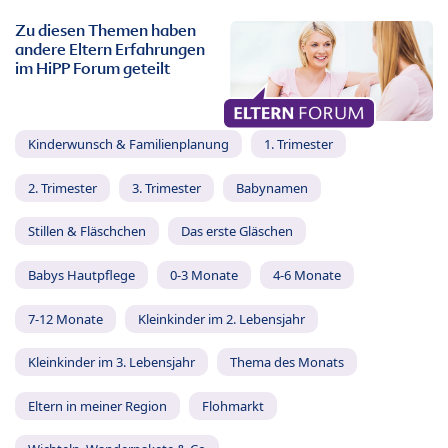
Zu diesen Themen haben
andere Eltern Erfahrungen
im HiPP Forum geteilt
Kinderwunsch & Familienplanung
1. Trimester
2. Trimester
3. Trimester
Babynamen
Stillen & Fläschchen
Das erste Gläschen
Babys Hautpflege
0-3 Monate
4-6 Monate
7-12 Monate
Kleinkinder im 2. Lebensjahr
Kleinkinder im 3. Lebensjahr
Thema des Monats
Eltern in meiner Region
Flohmarkt