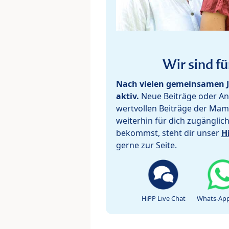
Wir sind fü
Nach vielen gemeinsamen J
aktiv.
Neue Beiträge oder Ant
wertvollen Beiträge der Mam
weiterhin für dich zugänglic
bekommst, steht dir unser
H
gerne zur Seite.
HiPP Live Chat
Whats-App