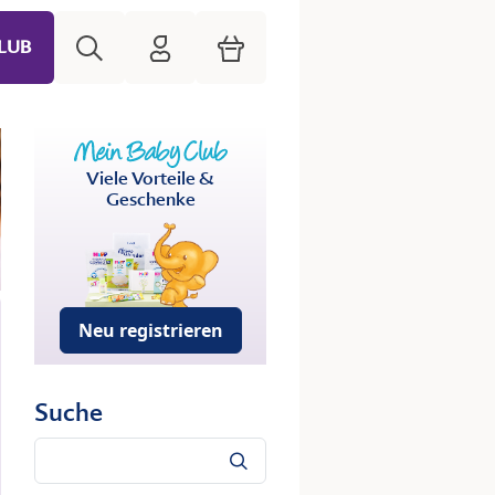
Suche
HiPP Mein Babyclub
Warenkorb
LUB
Viele Vorteile &
Geschenke
Neu registrieren
Suche
Suche