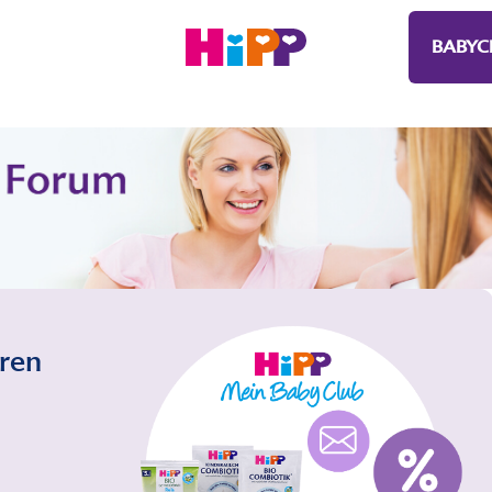
BABYC
eren