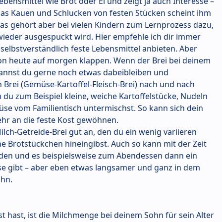
ebensmittel wie Brot oder Ei und zeigt ja auch Interesse –
 das Kauen und Schlucken von festen Stücken scheint ihm
as gehört aber bei vielen Kindern zum Lernprozess dazu,
wieder ausgespuckt wird. Hier empfehle ich dir immer
selbstverständlich feste Lebensmittel anbieten. Aber
von heute auf morgen klappen. Wenn der Brei bei deinem
annst du gerne noch etwas dabeibleiben und
 Brei (Gemüse-Kartoffel-Fleisch-Brei) nach und nach
du zum Beispiel kleine, weiche Kartoffelstücke, Nudeln
e vom Familientisch untermischst. So kann sich dein
hr an die feste Kost gewöhnen.
ilch-Getreide-Brei gut an, den du ein wenig variieren
e Brotstückchen hineingibst. Auch so kann mit der Zeit
rden und es beispielsweise zum Abendessen dann ein
äse gibt – aber eben etwas langsamer und ganz in dem
hn.
t hast, ist die Milchmenge bei deinem Sohn für sein Alter