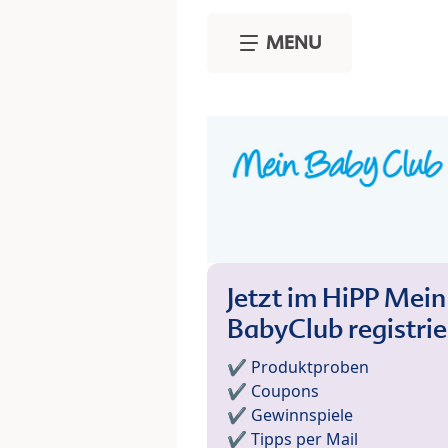
Skip to main content
MENU
Jetzt im HiPP Mein
BabyClub registri
✔️ Produktproben
✔️ Coupons
✔️ Gewinnspiele
✔️ Tipps per Mail