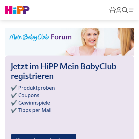
Skip to main content
Warenkor
HiPP M
Such
Jetzt im HiPP Mein BabyClub
registrieren
✔️ Produktproben
✔️ Coupons
✔️ Gewinnspiele
✔️ Tipps per Mail