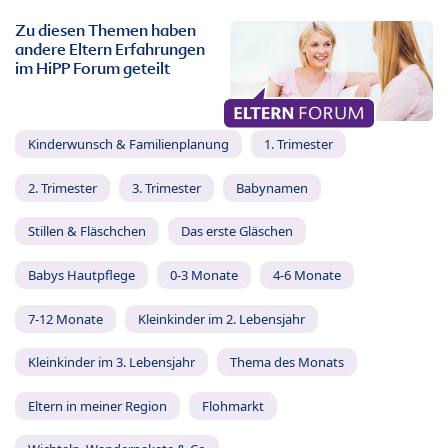
Zu diesen Themen haben
andere Eltern Erfahrungen
im HiPP Forum geteilt
Kinderwunsch & Familienplanung
1. Trimester
2. Trimester
3. Trimester
Babynamen
Stillen & Fläschchen
Das erste Gläschen
Babys Hautpflege
0-3 Monate
4-6 Monate
7-12 Monate
Kleinkinder im 2. Lebensjahr
Kleinkinder im 3. Lebensjahr
Thema des Monats
Eltern in meiner Region
Flohmarkt