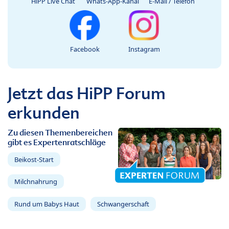
HiPP Live Chat
Whats-App-Kanal
E-Mail / Telefon
Facebook
Instagram
Jetzt das HiPP Forum
erkunden
Zu diesen Themenbereichen
gibt es Expertenratschläge
Beikost-Start
Milchnahrung
Rund um Babys Haut
Schwangerschaft