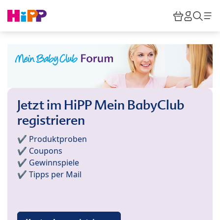
Skip to main content
Warenkor
HiPP M
Such
Jetzt im HiPP Mein BabyClub
registrieren
✔️ Produktproben
✔️ Coupons
✔️ Gewinnspiele
✔️ Tipps per Mail