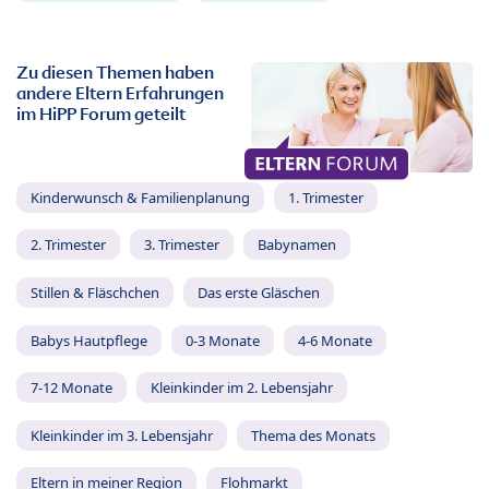
Zu diesen Themen haben
andere Eltern Erfahrungen
im HiPP Forum geteilt
Kinderwunsch & Familienplanung
1. Trimester
2. Trimester
3. Trimester
Babynamen
Stillen & Fläschchen
Das erste Gläschen
Babys Hautpflege
0-3 Monate
4-6 Monate
7-12 Monate
Kleinkinder im 2. Lebensjahr
Kleinkinder im 3. Lebensjahr
Thema des Monats
Eltern in meiner Region
Flohmarkt