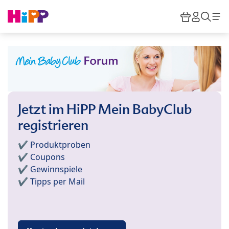
Skip to main content
Warenkor
HiPP M
Such
Jetzt im HiPP Mein BabyClub
registrieren
✔️ Produktproben
✔️ Coupons
✔️ Gewinnspiele
✔️ Tipps per Mail