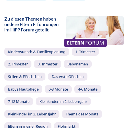
Zu diesen Themen haben
andere Eltern Erfahrungen
im HiPP Forum geteilt
Kinderwunsch & Familienplanung
1. Trimester
2. Trimester
3. Trimester
Babynamen
Stillen & Fläschchen
Das erste Gläschen
Babys Hautpflege
0-3 Monate
4-6 Monate
7-12 Monate
Kleinkinder im 2. Lebensjahr
Kleinkinder im 3. Lebensjahr
Thema des Monats
Eltern in meiner Region
Flohmarkt