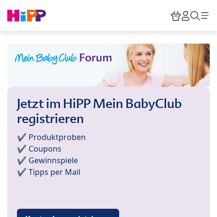
Skip to main content
Warenkor
HiPP M
Such
Jetzt im HiPP Mein BabyClub
registrieren
✔️ Produktproben
✔️ Coupons
✔️ Gewinnspiele
✔️ Tipps per Mail