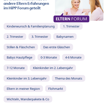
andere Eltern Erfahrungen
im HiPP Forum geteilt
Kinderwunsch & Familienplanung
1. Trimester
2. Trimester
3. Trimester
Babynamen
Stillen & Fläschchen
Das erste Gläschen
Babys Hautpflege
0-3 Monate
4-6 Monate
7-12 Monate
Kleinkinder im 2. Lebensjahr
Kleinkinder im 3. Lebensjahr
Thema des Monats
Eltern in meiner Region
Flohmarkt
Wichteln, Wanderpakete & Co