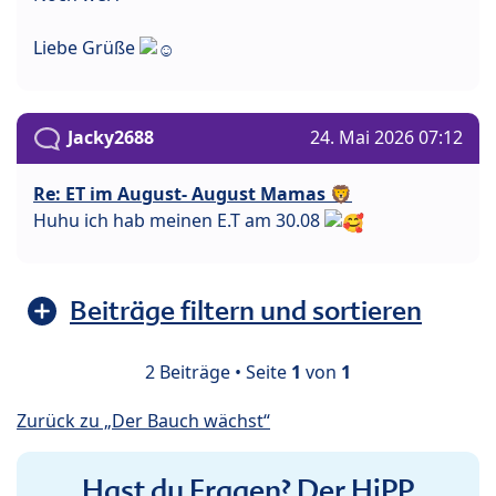
Liebe Grüße
Jacky2688
24. Mai 2026 07:12
Re: ET im August- August Mamas 🦁
Huhu ich hab meinen E.T am 30.08
Beiträge filtern und sortieren
2 Beiträge • Seite
1
von
1
Zurück zu „Der Bauch wächst“
Hast du Fragen? Der HiPP