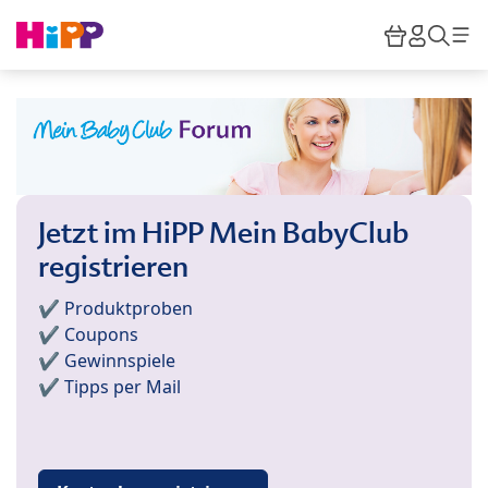
Skip to main content
Warenkor
HiPP M
Such
Jetzt im HiPP Mein BabyClub
registrieren
✔️ Produktproben
✔️ Coupons
✔️ Gewinnspiele
✔️ Tipps per Mail