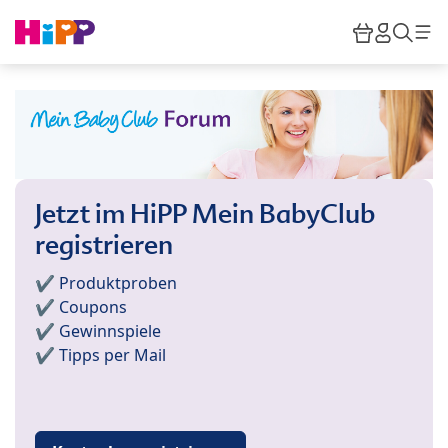
Skip to main content
Warenkor
HiPP M
Such
Jetzt im HiPP Mein BabyClub
registrieren
✔️ Produktproben
✔️ Coupons
✔️ Gewinnspiele
✔️ Tipps per Mail