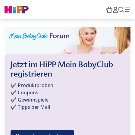
Skip to main content
Warenkor
HiPP M
Such
Jetzt im HiPP Mein BabyClub
registrieren
✔️ Produktproben
✔️ Coupons
✔️ Gewinnspiele
✔️ Tipps per Mail