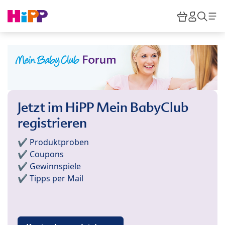
Skip to main content
Warenkor
HiPP M
Such
Jetzt im HiPP Mein BabyClub
registrieren
✔️ Produktproben
✔️ Coupons
✔️ Gewinnspiele
✔️ Tipps per Mail