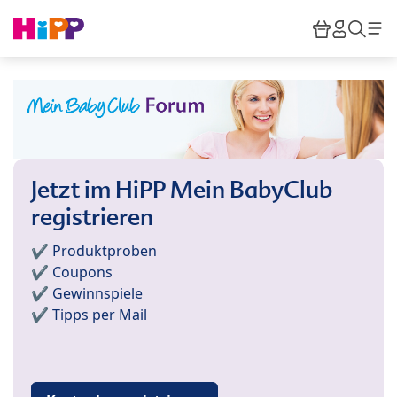
Skip to main content
Warenkor
HiPP M
Such
Jetzt im HiPP Mein BabyClub
registrieren
✔️ Produktproben
✔️ Coupons
✔️ Gewinnspiele
✔️ Tipps per Mail