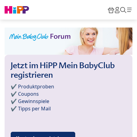
Skip to main content
Warenkor
HiPP M
Such
Jetzt im HiPP Mein BabyClub
registrieren
✔️ Produktproben
✔️ Coupons
✔️ Gewinnspiele
✔️ Tipps per Mail