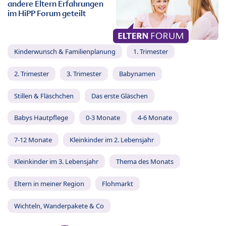
andere Eltern Erfahrungen
im HiPP Forum geteilt
Kinderwunsch & Familienplanung
1. Trimester
2. Trimester
3. Trimester
Babynamen
Stillen & Fläschchen
Das erste Gläschen
Babys Hautpflege
0-3 Monate
4-6 Monate
7-12 Monate
Kleinkinder im 2. Lebensjahr
Kleinkinder im 3. Lebensjahr
Thema des Monats
Eltern in meiner Region
Flohmarkt
Wichteln, Wanderpakete & Co