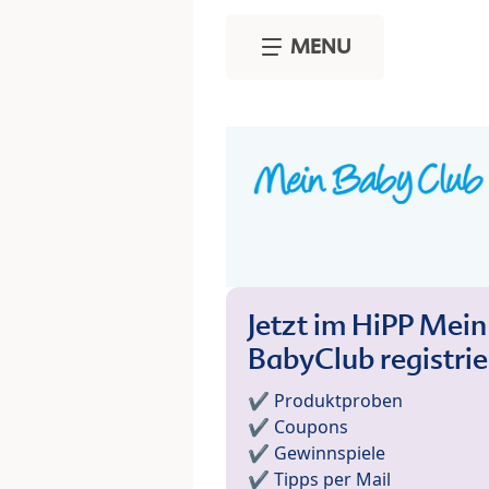
Skip to main content
MENU
Jetzt im HiPP Mein
BabyClub registri
✔️ Produktproben
✔️ Coupons
✔️ Gewinnspiele
✔️ Tipps per Mail