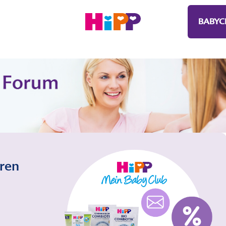
BABYC
eren