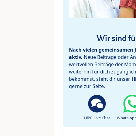
Wir sind fü
Nach vielen gemeinsamen J
aktiv.
Neue Beiträge oder Ant
wertvollen Beiträge der Mam
weiterhin für dich zugänglic
bekommst, steht dir unser
H
gerne zur Seite.
HiPP Live Chat
Whats-App