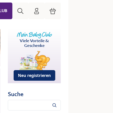
Suche
HiPP Mein Babyclub
Warenkorb
LUB
Viele Vorteile &
Geschenke
Neu registrieren
Suche
Suche