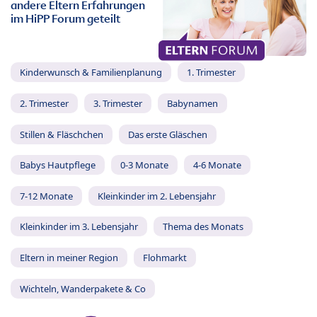
andere Eltern Erfahrungen
im HiPP Forum geteilt
Kinderwunsch & Familienplanung
1. Trimester
2. Trimester
3. Trimester
Babynamen
Stillen & Fläschchen
Das erste Gläschen
Babys Hautpflege
0-3 Monate
4-6 Monate
7-12 Monate
Kleinkinder im 2. Lebensjahr
Kleinkinder im 3. Lebensjahr
Thema des Monats
Eltern in meiner Region
Flohmarkt
Wichteln, Wanderpakete & Co