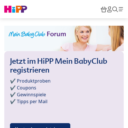
Skip to main content
Warenkor
HiPP M
Such
Jetzt im HiPP Mein BabyClub
registrieren
✔️ Produktproben
✔️ Coupons
✔️ Gewinnspiele
✔️ Tipps per Mail