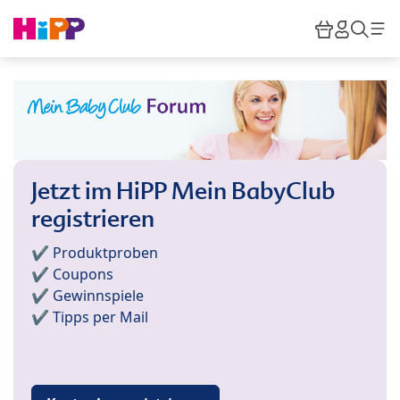
Skip to main content
Warenkor
HiPP M
Such
Jetzt im HiPP Mein BabyClub
registrieren
✔️ Produktproben
✔️ Coupons
✔️ Gewinnspiele
✔️ Tipps per Mail