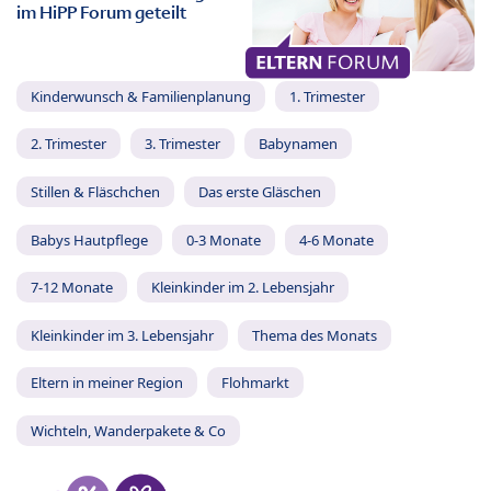
im HiPP Forum geteilt
Kinderwunsch & Familienplanung
1. Trimester
2. Trimester
3. Trimester
Babynamen
Stillen & Fläschchen
Das erste Gläschen
Babys Hautpflege
0-3 Monate
4-6 Monate
7-12 Monate
Kleinkinder im 2. Lebensjahr
Kleinkinder im 3. Lebensjahr
Thema des Monats
Eltern in meiner Region
Flohmarkt
Wichteln, Wanderpakete & Co