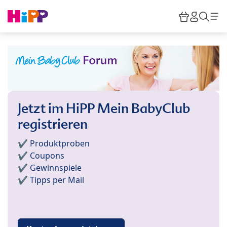
Skip to main content
Warenkor
HiPP M
Such
Jetzt im HiPP Mein BabyClub
registrieren
✔️ Produktproben
✔️ Coupons
✔️ Gewinnspiele
✔️ Tipps per Mail