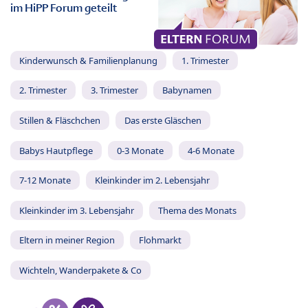
im HiPP Forum geteilt
Kinderwunsch & Familienplanung
1. Trimester
2. Trimester
3. Trimester
Babynamen
Stillen & Fläschchen
Das erste Gläschen
Babys Hautpflege
0-3 Monate
4-6 Monate
7-12 Monate
Kleinkinder im 2. Lebensjahr
Kleinkinder im 3. Lebensjahr
Thema des Monats
Eltern in meiner Region
Flohmarkt
Wichteln, Wanderpakete & Co