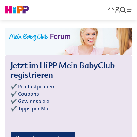
Skip to main content
Warenkor
HiPP M
Such
Jetzt im HiPP Mein BabyClub
registrieren
✔️ Produktproben
✔️ Coupons
✔️ Gewinnspiele
✔️ Tipps per Mail