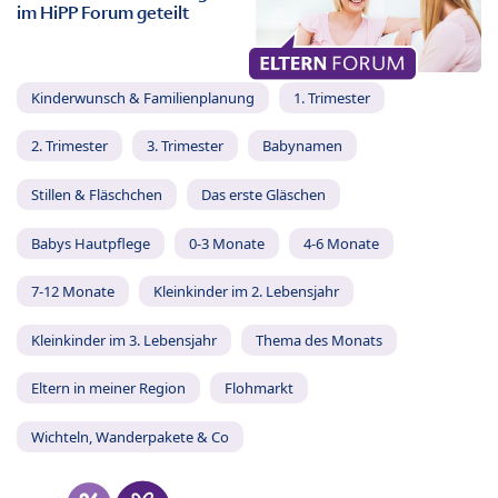
im HiPP Forum geteilt
Kinderwunsch & Familienplanung
1. Trimester
2. Trimester
3. Trimester
Babynamen
Stillen & Fläschchen
Das erste Gläschen
Babys Hautpflege
0-3 Monate
4-6 Monate
7-12 Monate
Kleinkinder im 2. Lebensjahr
Kleinkinder im 3. Lebensjahr
Thema des Monats
Eltern in meiner Region
Flohmarkt
Wichteln, Wanderpakete & Co