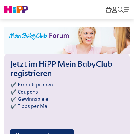
Skip to main content
Warenkor
HiPP M
Such
Jetzt im HiPP Mein BabyClub
registrieren
✔️ Produktproben
✔️ Coupons
✔️ Gewinnspiele
✔️ Tipps per Mail