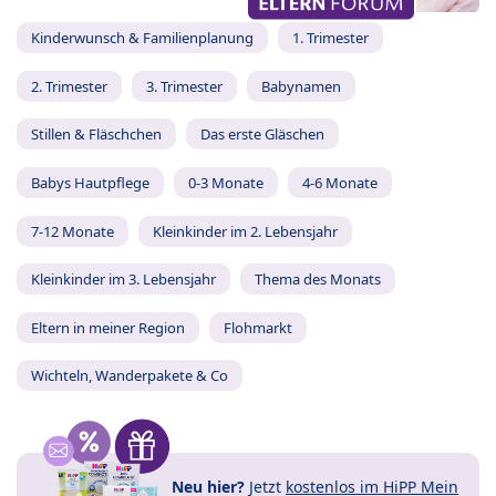
Kinderwunsch & Familienplanung
1. Trimester
2. Trimester
3. Trimester
Babynamen
Stillen & Fläschchen
Das erste Gläschen
Babys Hautpflege
0-3 Monate
4-6 Monate
7-12 Monate
Kleinkinder im 2. Lebensjahr
Kleinkinder im 3. Lebensjahr
Thema des Monats
Eltern in meiner Region
Flohmarkt
Wichteln, Wanderpakete & Co
Neu hier?
Jetzt
kostenlos im HiPP Mein