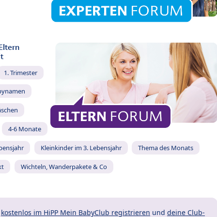
Eltern
t
1. Trimester
bynamen
äschen
4-6 Monate
ebensjahr
Kleinkinder im 3. Lebensjahr
Thema des Monats
kt
Wichteln, Wanderpakete & Co
t
kostenlos im HiPP Mein BabyClub registrieren
und
deine Club-