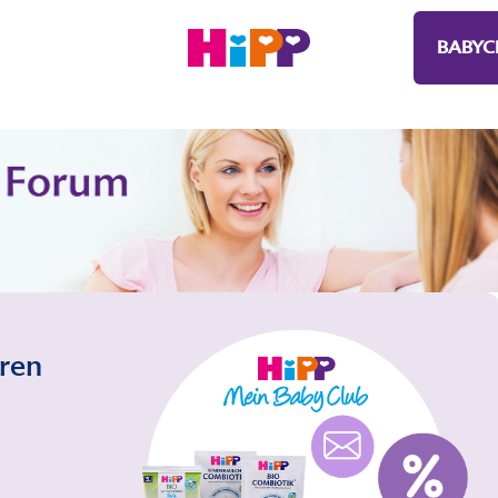
BABYC
eren