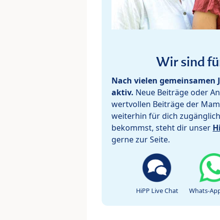
Wir sind fü
Nach vielen gemeinsamen J
aktiv.
Neue Beiträge oder Ant
wertvollen Beiträge der Mam
weiterhin für dich zugänglic
bekommst, steht dir unser
H
gerne zur Seite.
HiPP Live Chat
Whats-App