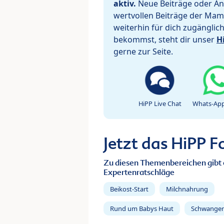
aktiv.
Neue Beiträge oder Ant
wertvollen Beiträge der Mam
weiterhin für dich zugänglic
bekommst, steht dir unser
H
gerne zur Seite.
HiPP Live Chat
Whats-App
Jetzt das HiPP 
Zu diesen Themenbereichen gibt 
Expertenratschläge
Beikost-Start
Milchnahrung
Rund um Babys Haut
Schwanger