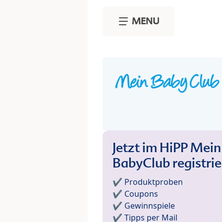
Skip to main content
MENU
Jetzt im HiPP Mein
BabyClub registri
✔️ Produktproben
✔️ Coupons
✔️ Gewinnspiele
✔️ Tipps per Mail