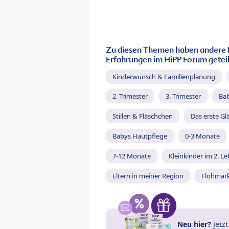
Zu diesen Themen haben andere 
Erfahrungen im HiPP Forum geteil
Kinderwunsch & Familienplanung
2. Trimester
3. Trimester
Ba
Stillen & Fläschchen
Das erste Gl
Babys Hautpflege
0-3 Monate
7-12 Monate
Kleinkinder im 2. L
Eltern in meiner Region
Flohmar
Neu hier?
Jetz