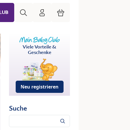
Suche
HiPP Mein Babyclub
Warenkorb
LUB
Viele Vorteile &
Geschenke
Neu registrieren
Suche
Suche