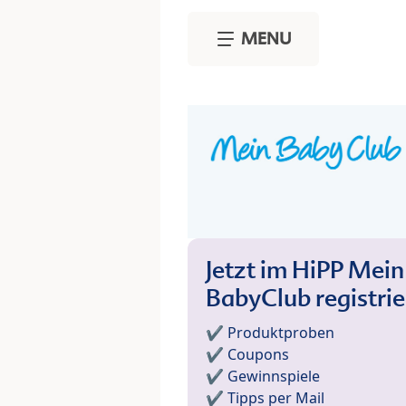
Skip to main content
MENU
Jetzt im HiPP Mein
BabyClub registri
✔️ Produktproben
✔️ Coupons
✔️ Gewinnspiele
✔️ Tipps per Mail