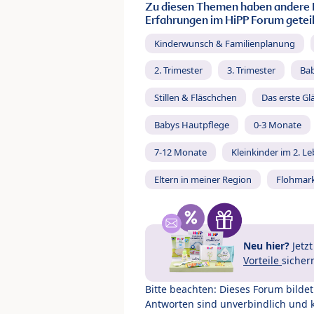
Zu diesen Themen haben andere 
Erfahrungen im HiPP Forum geteil
Kinderwunsch & Familienplanung
2. Trimester
3. Trimester
Ba
Stillen & Fläschchen
Das erste Gl
Babys Hautpflege
0-3 Monate
7-12 Monate
Kleinkinder im 2. L
Eltern in meiner Region
Flohmar
Neu hier?
Jetz
Vorteile
sicher
Bitte beachten: Dieses Forum bilde
Antworten sind unverbindlich und 