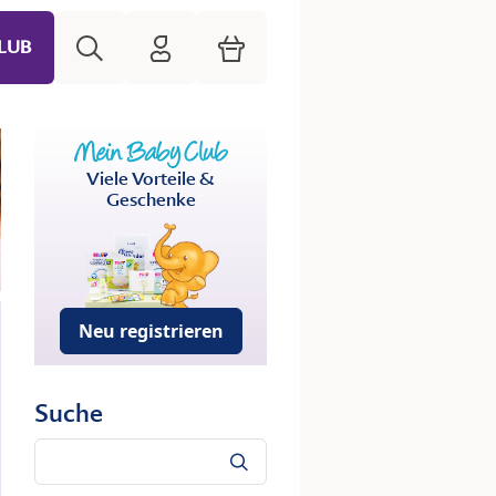
Suche
HiPP Mein Babyclub
Warenkorb
LUB
Viele Vorteile &
Geschenke
Neu registrieren
Suche
Suche