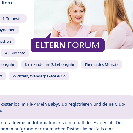
Eltern
t
1. Trimester
bynamen
äschen
4-6 Monate
ebensjahr
Kleinkinder im 3. Lebensjahr
Thema des Monats
kt
Wichteln, Wanderpakete & Co
t
kostenlos im HiPP Mein BabyClub registrieren
und
deine Club-
n.
t nur allgemeine Informationen zum Inhalt der Fragen ab. Die
können aufgrund der räumlichen Distanz keinesfalls eine