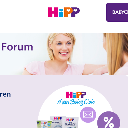
BABYC
eren