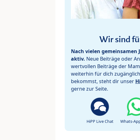
Wir sind fü
Nach vielen gemeinsamen J
aktiv.
Neue Beiträge oder Ant
wertvollen Beiträge der Mam
weiterhin für dich zugänglic
bekommst, steht dir unser
H
gerne zur Seite.
HiPP Live Chat
Whats-App