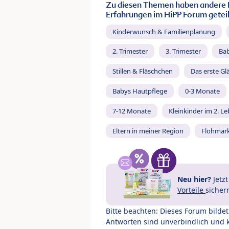
Zu diesen Themen haben andere 
Erfahrungen im HiPP Forum geteil
Kinderwunsch & Familienplanung
2. Trimester
3. Trimester
Ba
Stillen & Fläschchen
Das erste Gl
Babys Hautpflege
0-3 Monate
7-12 Monate
Kleinkinder im 2. L
Eltern in meiner Region
Flohmar
Neu hier?
Jetz
Vorteile
sicher
Bitte beachten: Dieses Forum bilde
Antworten sind unverbindlich und 