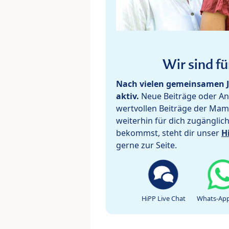
Wir sind fü
Nach vielen gemeinsamen J
aktiv.
Neue Beiträge oder Ant
wertvollen Beiträge der Mam
weiterhin für dich zugänglic
bekommst, steht dir unser
H
gerne zur Seite.
HiPP Live Chat
Whats-App