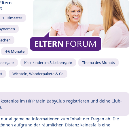
Eltern
t
1. Trimester
bynamen
äschen
4-6 Monate
ebensjahr
Kleinkinder im 3. Lebensjahr
Thema des Monats
kt
Wichteln, Wanderpakete & Co
t
kostenlos im HiPP Mein BabyClub registrieren
und
deine Club-
n.
t nur allgemeine Informationen zum Inhalt der Fragen ab. Die
können aufgrund der räumlichen Distanz keinesfalls eine