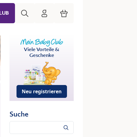
Suche
HiPP Mein Babyclub
Warenkorb
LUB
Viele Vorteile &
Geschenke
Neu registrieren
Suche
Suche