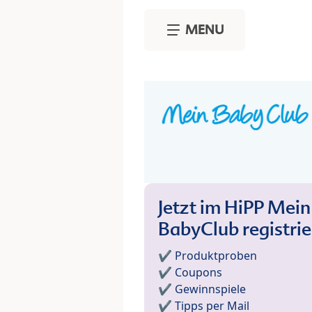
Skip to main content
MENU
Jetzt im HiPP Mein
BabyClub registri
✔️ Produktproben
✔️ Coupons
✔️ Gewinnspiele
✔️ Tipps per Mail