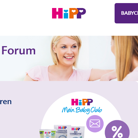
BABYC
eren