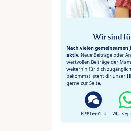
Wir sind fü
Nach vielen gemeinsamen J
aktiv.
Neue Beiträge oder Ant
wertvollen Beiträge der Mam
weiterhin für dich zugänglic
bekommst, steht dir unser
H
gerne zur Seite.
HiPP Live Chat
Whats-App