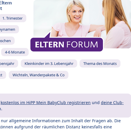
Eltern
t
1. Trimester
bynamen
äschen
4-6 Monate
ebensjahr
Kleinkinder im 3. Lebensjahr
Thema des Monats
kt
Wichteln, Wanderpakete & Co
t
kostenlos im HiPP Mein BabyClub registrieren
und
deine Club-
n.
t nur allgemeine Informationen zum Inhalt der Fragen ab. Die
können aufgrund der räumlichen Distanz keinesfalls eine