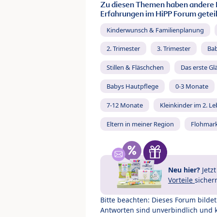
Zu diesen Themen haben andere 
Erfahrungen im HiPP Forum geteil
Kinderwunsch & Familienplanung
2. Trimester
3. Trimester
Ba
Stillen & Fläschchen
Das erste Gl
Babys Hautpflege
0-3 Monate
7-12 Monate
Kleinkinder im 2. L
Eltern in meiner Region
Flohmar
Neu hier?
Jetz
Vorteile
sicher
Bitte beachten: Dieses Forum bilde
Antworten sind unverbindlich und 