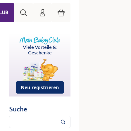
Suche
HiPP Mein Babyclub
Warenkorb
LUB
Viele Vorteile &
Geschenke
Neu registrieren
Suche
Suche