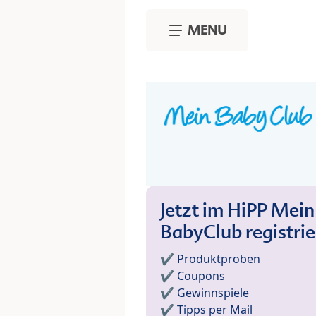
Skip to main content
MENU
Jetzt im HiPP Mein
BabyClub registri
✔️ Produktproben
✔️ Coupons
✔️ Gewinnspiele
✔️ Tipps per Mail