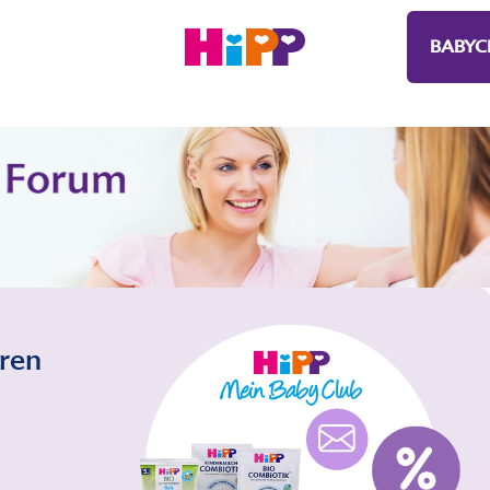
BABYC
eren