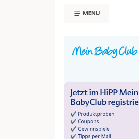
Skip to main content
MENU
Jetzt im HiPP Mein
BabyClub registri
✔️ Produktproben
✔️ Coupons
✔️ Gewinnspiele
✔️ Tipps per Mail