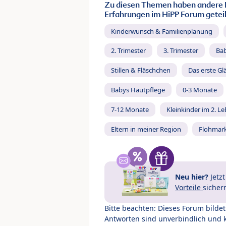
Zu diesen Themen haben andere 
Erfahrungen im HiPP Forum geteil
Kinderwunsch & Familienplanung
2. Trimester
3. Trimester
Ba
Stillen & Fläschchen
Das erste Gl
Babys Hautpflege
0-3 Monate
7-12 Monate
Kleinkinder im 2. L
Eltern in meiner Region
Flohmar
Neu hier?
Jetz
Vorteile
sicher
Bitte beachten: Dieses Forum bilde
Antworten sind unverbindlich und 