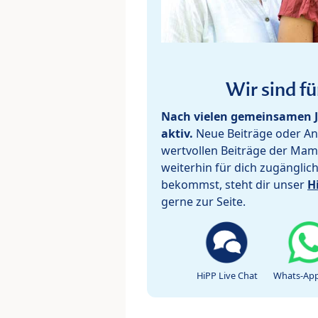
Wir sind fü
Nach vielen gemeinsamen J
aktiv.
Neue Beiträge oder Ant
wertvollen Beiträge der Mam
weiterhin für dich zugänglic
bekommst, steht dir unser
H
gerne zur Seite.
HiPP Live Chat
Whats-App