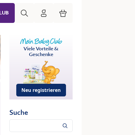
Suche
HiPP Mein Babyclub
Warenkorb
LUB
Viele Vorteile &
Geschenke
Neu registrieren
Suche
Suche