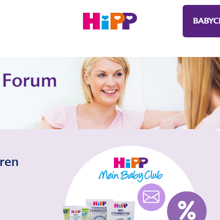
BABYC
eren